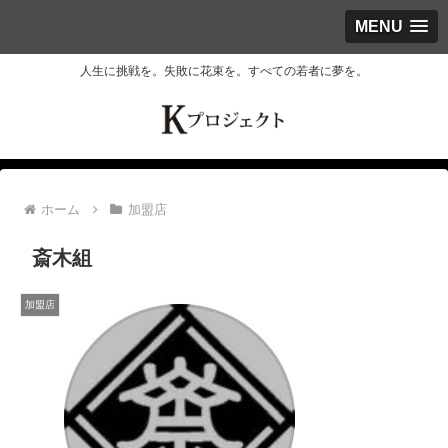
MENU
人生に挑戦を。失敗に花束を。すべての若者に夢を。
ホーム
加盟店
斎木組
加盟店