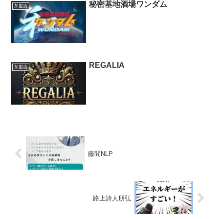
秘密基地酒場ワンダム
加盟店
REGALIA
加盟店
藤間NLP
路上詩人朋弘